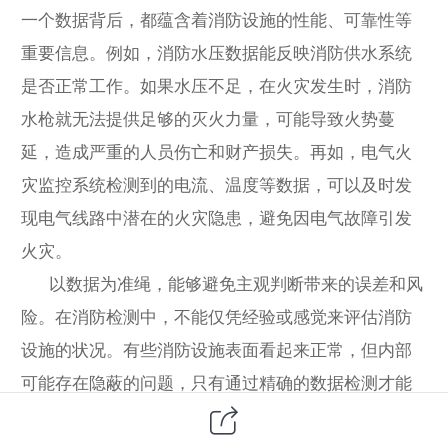
一个数据背后，都蕴含着消防设施的性能、可靠性等
重要信息。例如，消防水压数据能反映消防供水系统
是否正常工作。如果水压不足，在火灾发生时，消防
水枪就无法提供足够的灭火力量，可能导致火势蔓
延，造成严重的人员伤亡和财产损失。再如，电气火
灾监控系统检测到的电流、温度等数据，可以及时发
现电气线路中潜在的火灾隐患，避免因电气故障引发
火灾。
以数据为准绳，能够避免主观判断带来的误差和风
险。在消防检测中，不能仅凭经验或感觉来评估消防
设施的状况。有些消防设施表面看起来正常，但内部
可能存在隐蔽的问题，只有通过精确的数据检测才能
发现。比如，火灾自动报警系统的误报率，如果仅凭